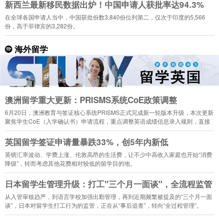
新西兰最新移民数据出炉！中国申请人获批率达94.3%
在全球各国申请人当中，中国获批份数3,840份位列第二，仅次于印度的5,566
份，高于菲律宾的3,282份。
海外留学
澳洲留学重大更新：PRISMS系统CoE政策调整
6月20日，澳洲教育与签证核心系统PRISMS正式完成新一轮版本升级，本次更新
聚焦学生CoE（入学确认书）申请流程，重点调整英语成绩信息录入规则，直接
影响2026年下半年入学的留学生申请。
英国留学签证申请量暴跌33%，创5年内新低
英镑汇率波动、学费上涨、伦敦高昂的生活费，让不少中高收入家庭也开始“消费
降级”，转而考虑其他花费相对较低的留学目的地。
日本留学生管理升级：打工"三个月一面谈"，全流程监管
从入管审核趋严，到语言学校加强出勤管理，再到近期频繁被提及的“三个月一面
谈”，日本对留学生打工行为的监管，正在从“事后追查”，转向“全过程管理”。