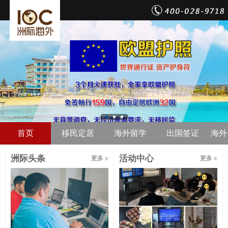
首页
移民定居
海外留学
出国签证
海外
洲际头条
活动中心
更多
更多