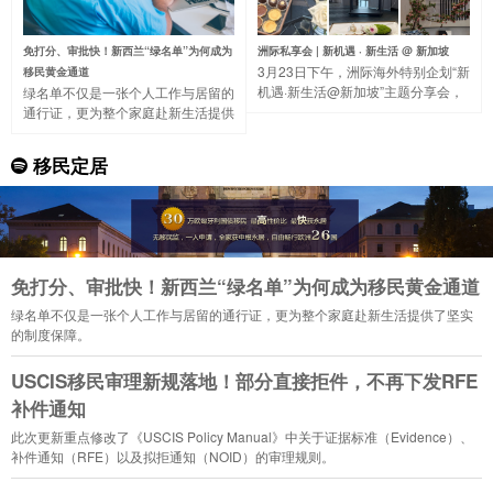
免打分、审批快！新西兰“绿名单”为何成为
洲际私享会 | 新机遇 · 新生活 @ 新加坡
3月23日下午，洲际海外特别企划“新
移民黄金通道
机遇·新生活@新加坡”主题分享会，
绿名单不仅是一张个人工作与居留的
带大家一起走进著名的“花园城市”，
通行证，更为整个家庭赴新生活提供
了解新加坡的国家概况、营商环境、
了坚实的制度保障。
税收制度等。
移民定居
免打分、审批快！新西兰“绿名单”为何成为移民黄金通道
绿名单不仅是一张个人工作与居留的通行证，更为整个家庭赴新生活提供了坚实
的制度保障。
USCIS移民审理新规落地！部分直接拒件，不再下发RFE
补件通知
此次更新重点修改了《USCIS Policy Manual》中关于证据标准（Evidence）、
补件通知（RFE）以及拟拒通知（NOID）的审理规则。