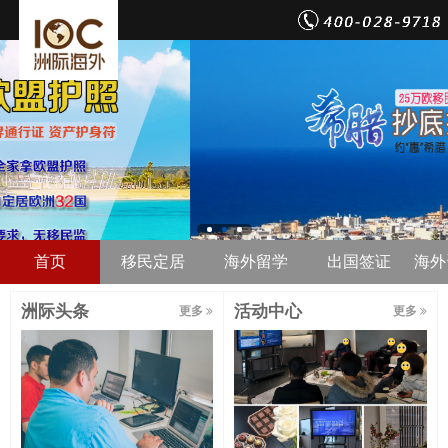
首页
移民定居
海外留学
出国签证
海外
洲际头条
活动中心
更多
更多