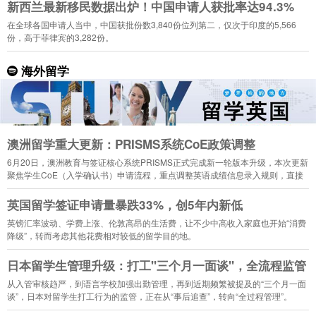
新西兰最新移民数据出炉！中国申请人获批率达94.3%
在全球各国申请人当中，中国获批份数3,840份位列第二，仅次于印度的5,566
份，高于菲律宾的3,282份。
海外留学
澳洲留学重大更新：PRISMS系统CoE政策调整
6月20日，澳洲教育与签证核心系统PRISMS正式完成新一轮版本升级，本次更新
聚焦学生CoE（入学确认书）申请流程，重点调整英语成绩信息录入规则，直接
影响2026年下半年入学的留学生申请。
英国留学签证申请量暴跌33%，创5年内新低
英镑汇率波动、学费上涨、伦敦高昂的生活费，让不少中高收入家庭也开始“消费
降级”，转而考虑其他花费相对较低的留学目的地。
日本留学生管理升级：打工"三个月一面谈"，全流程监管
从入管审核趋严，到语言学校加强出勤管理，再到近期频繁被提及的“三个月一面
谈”，日本对留学生打工行为的监管，正在从“事后追查”，转向“全过程管理”。