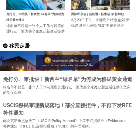
免打分、审批快！新西兰“绿名单”为何成为
洲际私享会 | 新机遇 · 新生活 @ 新加坡
3月23日下午，洲际海外特别企划“新
移民黄金通道
机遇·新生活@新加坡”主题分享会，
绿名单不仅是一张个人工作与居留的
带大家一起走进著名的“花园城市”，
通行证，更为整个家庭赴新生活提供
了解新加坡的国家概况、营商环境、
了坚实的制度保障。
税收制度等。
移民定居
免打分、审批快！新西兰“绿名单”为何成为移民黄金通道
绿名单不仅是一张个人工作与居留的通行证，更为整个家庭赴新生活提供了坚实
的制度保障。
USCIS移民审理新规落地！部分直接拒件，不再下发RFE
补件通知
此次更新重点修改了《USCIS Policy Manual》中关于证据标准（Evidence）、
补件通知（RFE）以及拟拒通知（NOID）的审理规则。