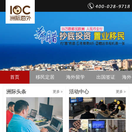
首页
移民定居
海外留学
出国签证
海外
洲际头条
活动中心
更多
更多