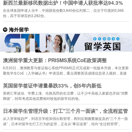
新西兰最新移民数据出炉！中国申请人获批率达94.3%
在全球各国申请人当中，中国获批份数3,840份位列第二，仅次于印度的5,566
份，高于菲律宾的3,282份。
海外留学
澳洲留学重大更新：PRISMS系统CoE政策调整
6月20日，澳洲教育与签证核心系统PRISMS正式完成新一轮版本升级，本次更新
聚焦学生CoE（入学确认书）申请流程，重点调整英语成绩信息录入规则，直接
影响2026年下半年入学的留学生申请。
英国留学签证申请量暴跌33%，创5年内新低
英镑汇率波动、学费上涨、伦敦高昂的生活费，让不少中高收入家庭也开始“消费
降级”，转而考虑其他花费相对较低的留学目的地。
日本留学生管理升级：打工"三个月一面谈"，全流程监管
从入管审核趋严，到语言学校加强出勤管理，再到近期频繁被提及的“三个月一面
谈”，日本对留学生打工行为的监管，正在从“事后追查”，转向“全过程管理”。