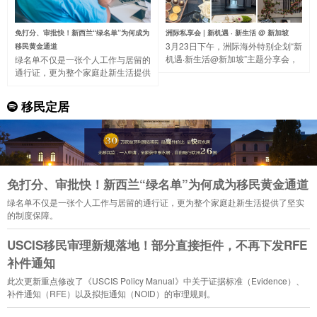
免打分、审批快！新西兰“绿名单”为何成为
洲际私享会 | 新机遇 · 新生活 @ 新加坡
3月23日下午，洲际海外特别企划“新
移民黄金通道
机遇·新生活@新加坡”主题分享会，
绿名单不仅是一张个人工作与居留的
带大家一起走进著名的“花园城市”，
通行证，更为整个家庭赴新生活提供
了解新加坡的国家概况、营商环境、
了坚实的制度保障。
税收制度等。
移民定居
免打分、审批快！新西兰“绿名单”为何成为移民黄金通道
绿名单不仅是一张个人工作与居留的通行证，更为整个家庭赴新生活提供了坚实
的制度保障。
USCIS移民审理新规落地！部分直接拒件，不再下发RFE
补件通知
此次更新重点修改了《USCIS Policy Manual》中关于证据标准（Evidence）、
补件通知（RFE）以及拟拒通知（NOID）的审理规则。