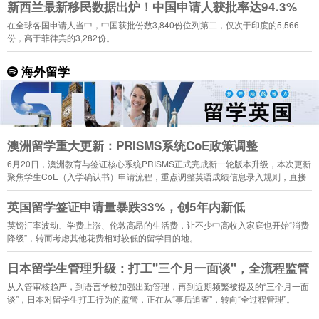
新西兰最新移民数据出炉！中国申请人获批率达94.3%
在全球各国申请人当中，中国获批份数3,840份位列第二，仅次于印度的5,566
份，高于菲律宾的3,282份。
海外留学
澳洲留学重大更新：PRISMS系统CoE政策调整
6月20日，澳洲教育与签证核心系统PRISMS正式完成新一轮版本升级，本次更新
聚焦学生CoE（入学确认书）申请流程，重点调整英语成绩信息录入规则，直接
影响2026年下半年入学的留学生申请。
英国留学签证申请量暴跌33%，创5年内新低
英镑汇率波动、学费上涨、伦敦高昂的生活费，让不少中高收入家庭也开始“消费
降级”，转而考虑其他花费相对较低的留学目的地。
日本留学生管理升级：打工"三个月一面谈"，全流程监管
从入管审核趋严，到语言学校加强出勤管理，再到近期频繁被提及的“三个月一面
谈”，日本对留学生打工行为的监管，正在从“事后追查”，转向“全过程管理”。