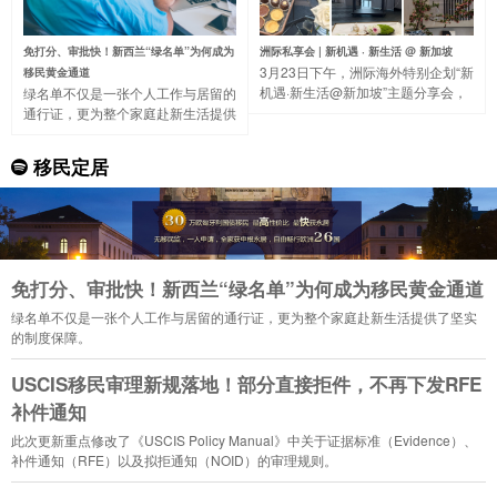
免打分、审批快！新西兰“绿名单”为何成为
洲际私享会 | 新机遇 · 新生活 @ 新加坡
3月23日下午，洲际海外特别企划“新
移民黄金通道
机遇·新生活@新加坡”主题分享会，
绿名单不仅是一张个人工作与居留的
带大家一起走进著名的“花园城市”，
通行证，更为整个家庭赴新生活提供
了解新加坡的国家概况、营商环境、
了坚实的制度保障。
税收制度等。
移民定居
免打分、审批快！新西兰“绿名单”为何成为移民黄金通道
绿名单不仅是一张个人工作与居留的通行证，更为整个家庭赴新生活提供了坚实
的制度保障。
USCIS移民审理新规落地！部分直接拒件，不再下发RFE
补件通知
此次更新重点修改了《USCIS Policy Manual》中关于证据标准（Evidence）、
补件通知（RFE）以及拟拒通知（NOID）的审理规则。