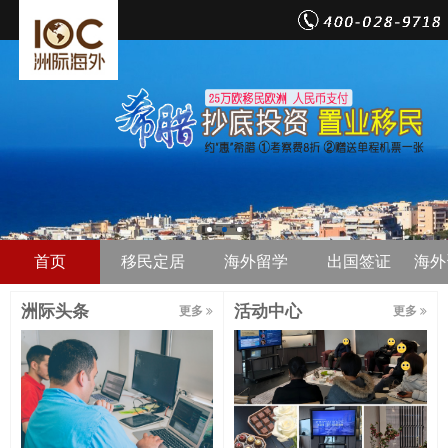
首页
移民定居
海外留学
出国签证
海外
洲际头条
活动中心
更多
更多