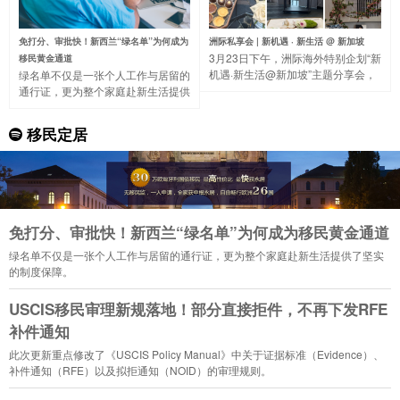
免打分、审批快！新西兰“绿名单”为何成为
洲际私享会 | 新机遇 · 新生活 @ 新加坡
3月23日下午，洲际海外特别企划“新
移民黄金通道
机遇·新生活@新加坡”主题分享会，
绿名单不仅是一张个人工作与居留的
带大家一起走进著名的“花园城市”，
通行证，更为整个家庭赴新生活提供
了解新加坡的国家概况、营商环境、
了坚实的制度保障。
税收制度等。
移民定居
免打分、审批快！新西兰“绿名单”为何成为移民黄金通道
绿名单不仅是一张个人工作与居留的通行证，更为整个家庭赴新生活提供了坚实
的制度保障。
USCIS移民审理新规落地！部分直接拒件，不再下发RFE
补件通知
此次更新重点修改了《USCIS Policy Manual》中关于证据标准（Evidence）、
补件通知（RFE）以及拟拒通知（NOID）的审理规则。