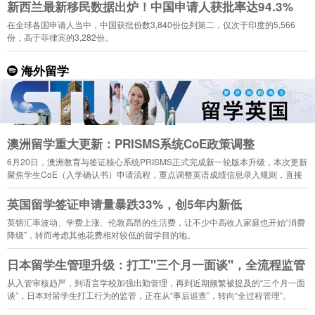
新西兰最新移民数据出炉！中国申请人获批率达94.3%
在全球各国申请人当中，中国获批份数3,840份位列第二，仅次于印度的5,566
份，高于菲律宾的3,282份。
海外留学
澳洲留学重大更新：PRISMS系统CoE政策调整
6月20日，澳洲教育与签证核心系统PRISMS正式完成新一轮版本升级，本次更新
聚焦学生CoE（入学确认书）申请流程，重点调整英语成绩信息录入规则，直接
影响2026年下半年入学的留学生申请。
英国留学签证申请量暴跌33%，创5年内新低
英镑汇率波动、学费上涨、伦敦高昂的生活费，让不少中高收入家庭也开始“消费
降级”，转而考虑其他花费相对较低的留学目的地。
日本留学生管理升级：打工"三个月一面谈"，全流程监管
从入管审核趋严，到语言学校加强出勤管理，再到近期频繁被提及的“三个月一面
谈”，日本对留学生打工行为的监管，正在从“事后追查”，转向“全过程管理”。