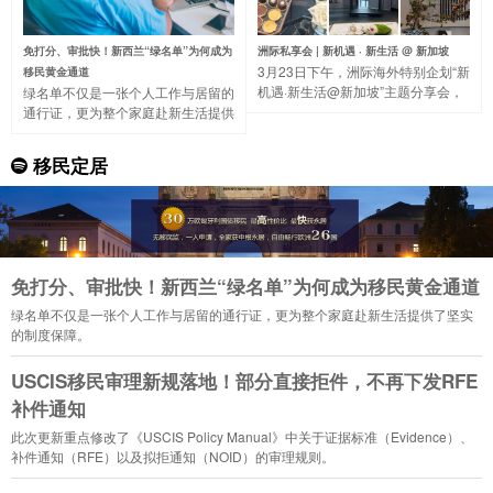
免打分、审批快！新西兰“绿名单”为何成为
洲际私享会 | 新机遇 · 新生活 @ 新加坡
3月23日下午，洲际海外特别企划“新
移民黄金通道
机遇·新生活@新加坡”主题分享会，
绿名单不仅是一张个人工作与居留的
带大家一起走进著名的“花园城市”，
通行证，更为整个家庭赴新生活提供
了解新加坡的国家概况、营商环境、
了坚实的制度保障。
税收制度等。
移民定居
免打分、审批快！新西兰“绿名单”为何成为移民黄金通道
绿名单不仅是一张个人工作与居留的通行证，更为整个家庭赴新生活提供了坚实
的制度保障。
USCIS移民审理新规落地！部分直接拒件，不再下发RFE
补件通知
此次更新重点修改了《USCIS Policy Manual》中关于证据标准（Evidence）、
补件通知（RFE）以及拟拒通知（NOID）的审理规则。