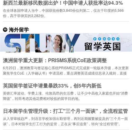
新西兰最新移民数据出炉！中国申请人获批率达94.3%
在全球各国申请人当中，中国获批份数3,840份位列第二，仅次于印度的5,566
份，高于菲律宾的3,282份。
海外留学
澳洲留学重大更新：PRISMS系统CoE政策调整
6月20日，澳洲教育与签证核心系统PRISMS正式完成新一轮版本升级，本次更新
聚焦学生CoE（入学确认书）申请流程，重点调整英语成绩信息录入规则，直接
影响2026年下半年入学的留学生申请。
英国留学签证申请量暴跌33%，创5年内新低
英镑汇率波动、学费上涨、伦敦高昂的生活费，让不少中高收入家庭也开始“消费
降级”，转而考虑其他花费相对较低的留学目的地。
日本留学生管理升级：打工"三个月一面谈"，全流程监管
从入管审核趋严，到语言学校加强出勤管理，再到近期频繁被提及的“三个月一面
谈”，日本对留学生打工行为的监管，正在从“事后追查”，转向“全过程管理”。