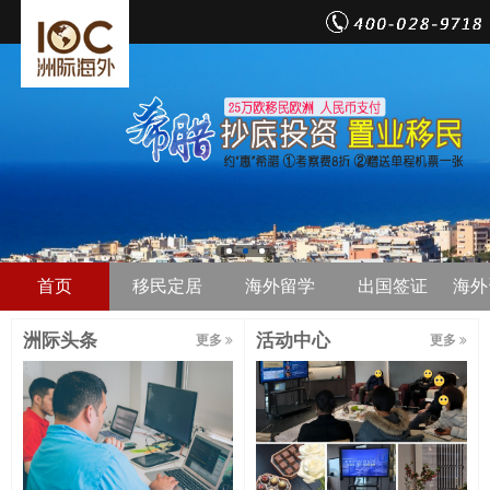
首页
移民定居
海外留学
出国签证
海外
洲际头条
活动中心
更多
更多