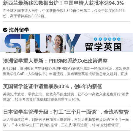
新西兰最新移民数据出炉！中国申请人获批率达94.3%
在全球各国申请人当中，中国获批份数3,840份位列第二，仅次于印度的5,566
份，高于菲律宾的3,282份。
海外留学
澳洲留学重大更新：PRISMS系统CoE政策调整
6月20日，澳洲教育与签证核心系统PRISMS正式完成新一轮版本升级，本次更新
聚焦学生CoE（入学确认书）申请流程，重点调整英语成绩信息录入规则，直接
影响2026年下半年入学的留学生申请。
英国留学签证申请量暴跌33%，创5年内新低
英镑汇率波动、学费上涨、伦敦高昂的生活费，让不少中高收入家庭也开始“消费
降级”，转而考虑其他花费相对较低的留学目的地。
日本留学生管理升级：打工"三个月一面谈"，全流程监管
从入管审核趋严，到语言学校加强出勤管理，再到近期频繁被提及的“三个月一面
谈”，日本对留学生打工行为的监管，正在从“事后追查”，转向“全过程管理”。