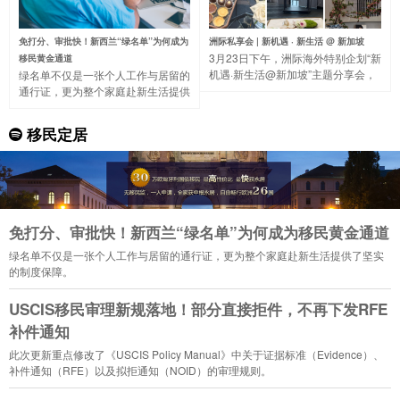
免打分、审批快！新西兰“绿名单”为何成为
洲际私享会 | 新机遇 · 新生活 @ 新加坡
3月23日下午，洲际海外特别企划“新
移民黄金通道
机遇·新生活@新加坡”主题分享会，
绿名单不仅是一张个人工作与居留的
带大家一起走进著名的“花园城市”，
通行证，更为整个家庭赴新生活提供
了解新加坡的国家概况、营商环境、
了坚实的制度保障。
税收制度等。
移民定居
免打分、审批快！新西兰“绿名单”为何成为移民黄金通道
绿名单不仅是一张个人工作与居留的通行证，更为整个家庭赴新生活提供了坚实
的制度保障。
USCIS移民审理新规落地！部分直接拒件，不再下发RFE
补件通知
此次更新重点修改了《USCIS Policy Manual》中关于证据标准（Evidence）、
补件通知（RFE）以及拟拒通知（NOID）的审理规则。