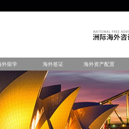
！
海外留学
海外签证
海外资产配置
美国
加拿大
欧洲
英国
葡萄牙
马耳他
匈牙
新加坡
日本
中国香港
美国
加拿大
欧洲
英国
爱尔兰
大
新加坡
中国香港