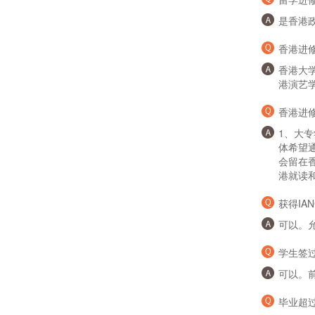
是香港
香港进
香港大
港演艺
香港进
1、大
体希望
会留在
港就读
获得IA
可以。
学生签过
可以。
毕业超过