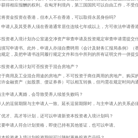
并获得相应报酬的权利。在匈牙利境内，第三国国民可以自由工作，不受
只将资金投资在香港，但本人不在香港，可以取得永居身份吗?
。申请人及其受养人须在香港通常居住连续七年或以上，方可依法申请香
本投资者入境计划办公室递交净资产审查申请及投资规定审查申请需提交什
须填写申请书。此外，申请人亦须自费聘用《会计及财务汇报局条例》（香
的规定，及把申请书连同履行规定文件和当中所列的所有证明文件一併提
本投资者入境计划可否投资于混合房地产？
资于商用及工业混合用途的房地产，不可投资于商住两用的房地产。购买的
获许金融资产（如股票、债证券券）可以相互转换，但均需在规定时间内
与主申请人离婚，会导致受养人续签失败吗？
养人的逗留期限与主申请人一致。延长逗留期限时，与主申请人的关系必
了优才、高才等计划，还可以申请新资本投资者入境计划吗？
只要申请人符合计划资格，即使已持有其他签证，也可以申请。
资本投资者入境计划投资期间可以随时更换投资产品吗？