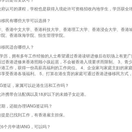
政府认可的课程，学校也是获得入境处许可资格招收内地学生，学历获全
修移民有哪些大学可以选择？
学、香港中文大学、香港科技大学、香港理工大学、香港浸会大学、香港
学院、香港珠海学院、恒生管理学院。
修移民适合哪些人？
专学历，拥有多年工作经验的人士希望通过香港读研进修后在职场上有更广
通过香港进修来香港照顾小孩起居，不会被香港入境要求而限制。 3、青
香港工作，获得一份高薪高福利的工作岗位。 4、企业家与家庭主妇的家
和享受香港各项福利。 5、打算在港生育的家庭可通过香港进修移民方式
NG签证，家属可以赴港生活和工作吗？
允许携带合法配偶以及18岁以下的未婚子女赴港。
期，还能办理IANG签证吗？
前提是已找到工作，有香港雇主担保。
6个月申请IANG，可以吗？