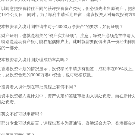
可以随意把投资转往不同的获许投资资产类别，但必须先出售原资产，把
过14个公历日！同时，为了顺利申请延期居留，建议投资人对每次投资方
本投资者入境计划申请中对于“3000万净资产”的要求，如何证明？
供财产证明，也就是相关的“资产实力证明”。注意，净资产必须是主申请
，特别是流动资产很可能在配偶账户上。此时就需要配偶出具一份经由律
格的一部分。
资本投资者入境计划办理成功率高吗？
往香港投资计划的情况显示，投资移民申请少有拒签，成功率在90%以上
录，及投资合规的3000万港币资金，也可轻松获批。
个投资者入境计划在审批流程上有何不同？
的资本投资者入境计划中，资产认定和签证审批由入境处负责。而在新计
境处负责。
修英文不好可以申请吗？
有部分专业可以免语言，课程也基本为普通话。香港浸会大学、香港都会
修学历是否受认可？