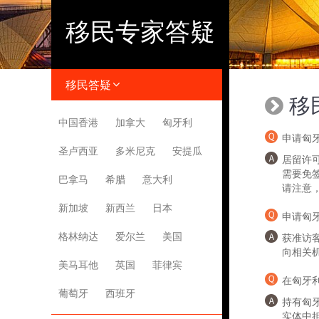
移民专家答疑
移民答疑
移
中国香港
加拿大
匈牙利
申请匈
圣卢西亚
多米尼克
安提瓜
居留许
需要免
巴拿马
希腊
意大利
请注意
新加坡
新西兰
日本
申请匈
格林纳达
爱尔兰
美国
获准访
向相关
美马耳他
英国
菲律宾
在匈牙
葡萄牙
西班牙
持有匈
实体中