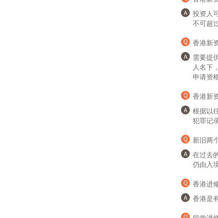
投资人
不可超
香港新资
需要提
人名下
申请资
香港新
根据以
犯罪记
新旧两
在过去
仍由入
香港进
香港是
留学进