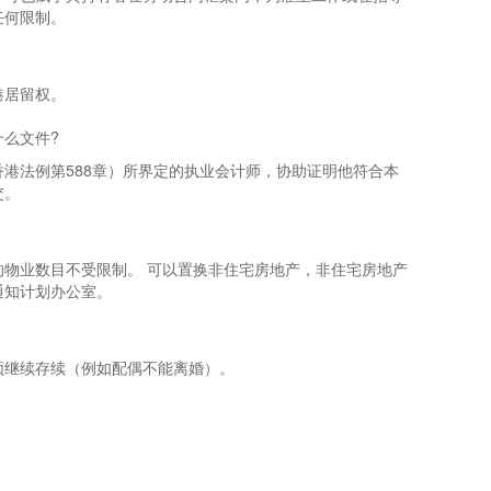
任何限制。
港居留权。
么文件?
港法例第588章）所界定的执业会计师，协助证明他符合本
交。
物业数目不受限制。 可以置换非住宅房地产，非住宅房地产
通知计划办公室。
须继续存续（例如配偶不能离婚）。